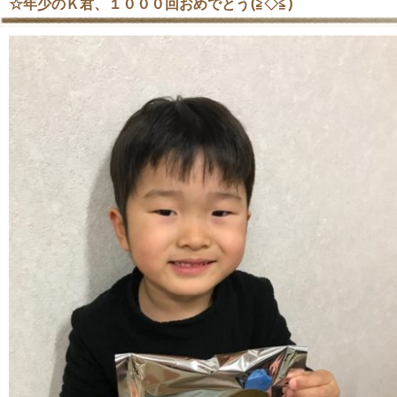
☆年少のＫ君、１０００回おめでとう(≧◇≦)