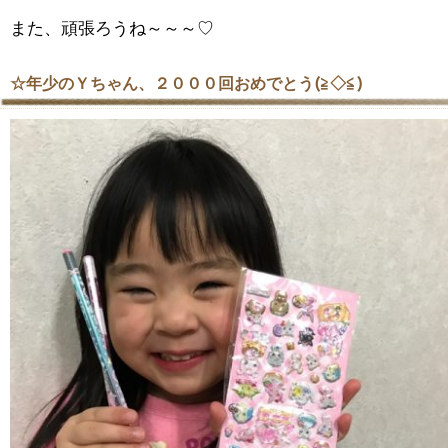
また、頑張ろうね～～～♡
☆年少のＹちゃん、２０００回おめでとう(≧◇≦)