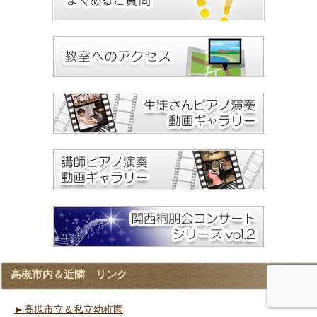
高槻市内＆近隣 リンク
►高槻市立＆私立幼稚園