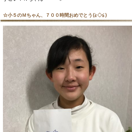
☆小５のＭちゃん、７００時間おめでとう(≧◇≦)