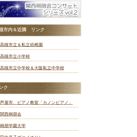
槻市内＆近隣 リンク
高槻市立＆私立幼稚園
高槻市立小学校
高槻市立中学校＆大阪私立中学校
ンク
芦屋市、ピアノ教室「カノンピアノ」
関西桐朋会
桐朋学園大学