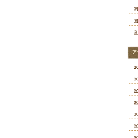
調
関
音
ア
2
2
2
2
2
2
2