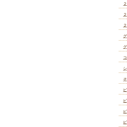
２
２
２
グ
グ
コ
シ
そ
ピ
ピ
ピ
ピ