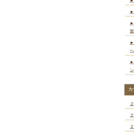
►
►
►
室
►
へ
►
ン
カ
２
２
２