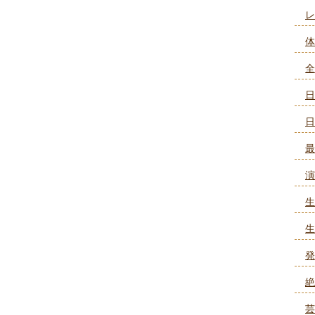
レ
体
全
日
日
最
演
生
生
発
絶
芸