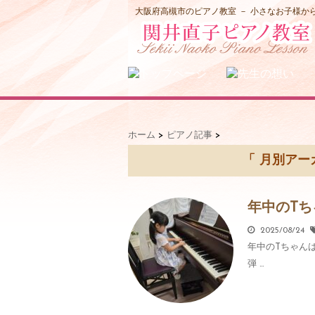
大阪府高槻市のピアノ教室 － 小さなお子様
ホーム
>
ピアノ記事
>
「 月別アーカ
年中のT
2025/08/24
年中のTちゃん
弾 …