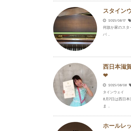
スタイン
2025/08/17
何故か家のスタ
バ …
西日本滋
❤
2025/08/08
タインウェイ
8月7日は西日
ま …
ホールレ