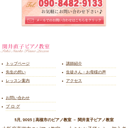
トップページ
講師紹介
先生の想い
生徒さん・お母様の声
レッスン案内
アクセス
お問い合わせ
ブ ロ グ
5月, 2025 | 高槻市のピアノ教室 － 関井直子ピアノ教室