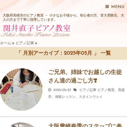
MENU
大阪府高槻市のピアノ教室 － 小さなお子様から、初心者の方、音大受験生、大
人の方まで丁寧に指導しています。
ホーム
>
ピアノ記事
>
「 月別アーカイブ：2025年05月 」 一覧
ご兄弟、姉妹でお越しの生徒
さん達の過ごし方❣️
2025/05/27
ピアノ記事
ピアノ教室、高槻
市、体験レッスン、スタインウェイ
大阪豊崎春季のステップに参