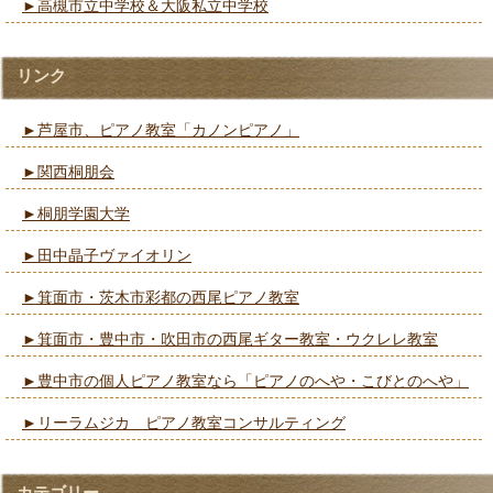
►高槻市立中学校＆大阪私立中学校
リンク
►芦屋市、ピアノ教室「カノンピアノ」
►関西桐朋会
►桐朋学園大学
►田中晶子ヴァイオリン
►箕面市・茨木市彩都の西尾ピアノ教室
►箕面市・豊中市・吹田市の西尾ギター教室・ウクレレ教室
►豊中市の個人ピアノ教室なら「ピアノのへや・こびとのへや」
►リーラムジカ ピアノ教室コンサルティング