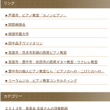
リンク
►芦屋市、ピアノ教室「カノンピアノ」
►関西桐朋会
►桐朋学園大学
►田中晶子ヴァイオリン
►箕面市・茨木市彩都の西尾ピアノ教室
►箕面市・豊中市・吹田市の西尾ギター教室・ウクレレ教室
►豊中市の個人ピアノ教室なら「ピアノのへや・こびとのへや」
►リーラムジカ ピアノ教室コンサルティング
カテゴリー
２０１３年 発表会 生徒さんの演奏動画