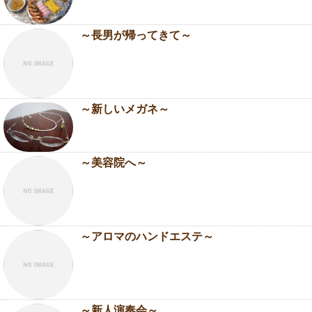
～長男が帰ってきて～
～新しいメガネ～
～美容院へ～
～アロマのハンドエステ～
～新人演奏会～