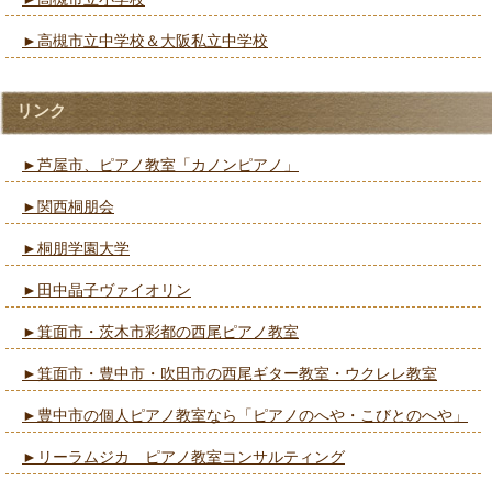
►高槻市立小学校
►高槻市立中学校＆大阪私立中学校
リンク
►芦屋市、ピアノ教室「カノンピアノ」
►関西桐朋会
►桐朋学園大学
►田中晶子ヴァイオリン
►箕面市・茨木市彩都の西尾ピアノ教室
►箕面市・豊中市・吹田市の西尾ギター教室・ウクレレ教室
►豊中市の個人ピアノ教室なら「ピアノのへや・こびとのへや」
►リーラムジカ ピアノ教室コンサルティング