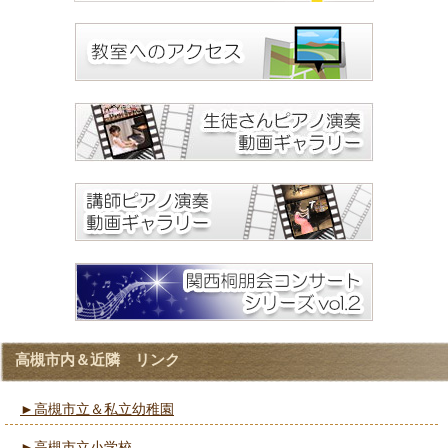
高槻市内＆近隣 リンク
►高槻市立＆私立幼稚園