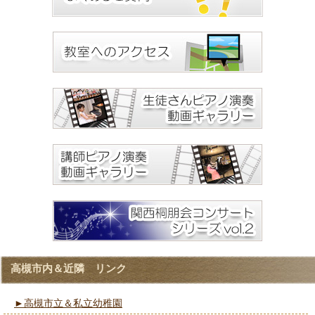
高槻市内＆近隣 リンク
►高槻市立＆私立幼稚園