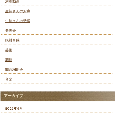
演奏動画
生徒さんのお声
生徒さんの活躍
発表会
絶対音感
芸術
調律
関西桐朋会
音楽
アーカイブ
2026年8月