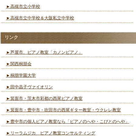
►高槻市立小学校
►高槻市立中学校＆大阪私立中学校
リンク
►芦屋市、ピアノ教室「カノンピアノ」
►関西桐朋会
►桐朋学園大学
►田中晶子ヴァイオリン
►箕面市・茨木市彩都の西尾ピアノ教室
►箕面市・豊中市・吹田市の西尾ギター教室・ウクレレ教室
►豊中市の個人ピアノ教室なら「ピアノのへや・こびとのへや」
►リーラムジカ ピアノ教室コンサルティング