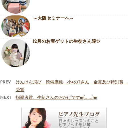
～大阪セミナーへ～
12月のお宝ゲットの生徒さん達✨
PREV
けんけん飛び 徳備康純 小4のTさん 金賞及び特別賞
受賞
NEXT
指導者賞、生徒さんのおかげですm(_ _)m