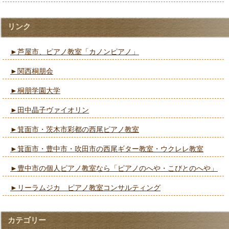
リンク
►芦屋市、ピアノ教室「カノンピアノ」
►関西桐朋会
►桐朋学園大学
►田中晶子ヴァイオリン
►箕面市・茨木市彩都の西尾ピアノ教室
►箕面市・豊中市・吹田市の西尾ギター教室・ウクレレ教室
►豊中市の個人ピアノ教室なら「ピアノのへや・こびとのへや」
►リーラムジカ ピアノ教室コンサルティング
カテゴリー