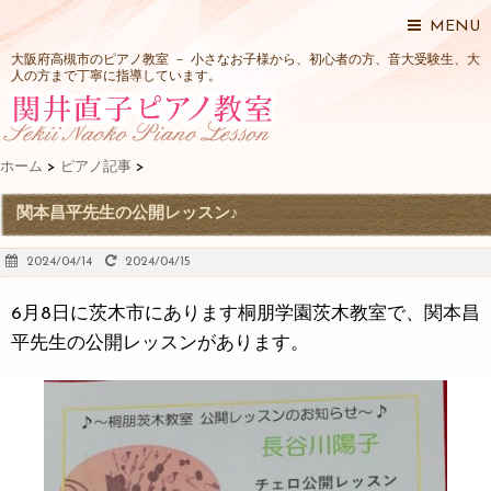
MENU
大阪府高槻市のピアノ教室 － 小さなお子様から、初心者の方、音大受験生、大
人の方まで丁寧に指導しています。
ホーム
>
ピアノ記事
>
関本昌平先生の公開レッスン♪
2024/04/14
2024/04/15
6月8日に茨木市にあります桐朋学園茨木教室で、関本昌
平先生の公開レッスンがあります。