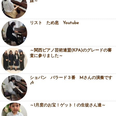
妹～
リスト ため息 Youtube
～関西ピアノ芸術連盟(KPA)のグレードの審
査に参りました～
ショパン バラード３番 Mさんの演奏です
🎶
～1月度のお宝！ゲット！の生徒さん達～