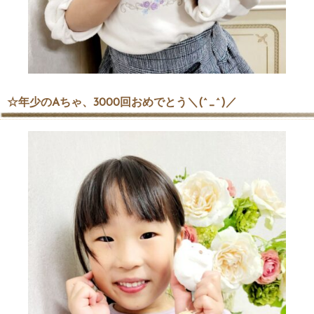
☆年少のAちゃ、3000回おめでとう＼(^_^)／