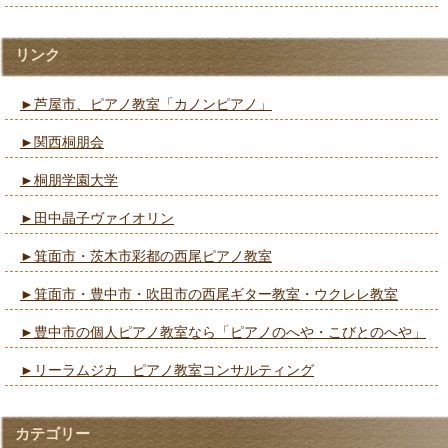
リンク
►芦屋市、ピアノ教室「カノンピアノ」
►関西桐朋会
►桐朋学園大学
►田中晶子ヴァイオリン
►箕面市・茨木市彩都の西尾ピアノ教室
►箕面市・豊中市・吹田市の西尾ギター教室・ウクレレ教室
►豊中市の個人ピアノ教室なら「ピアノのへや・こびとのへや」
►リーラムジカ ピアノ教室コンサルティング
カテゴリー