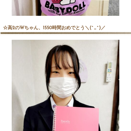
☆高2のWちゃん、1550時間おめでとう＼(^_^)／