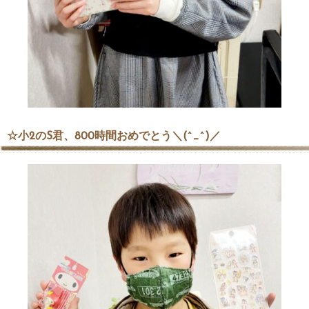
☆小2のS君、800時間おめでとう＼(^_^)／