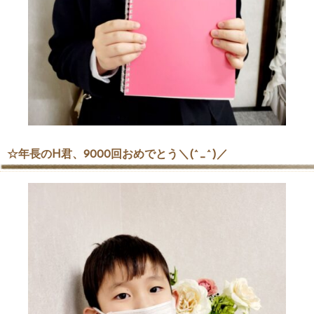
☆年長のH君、9000回おめでとう＼(^_^)／