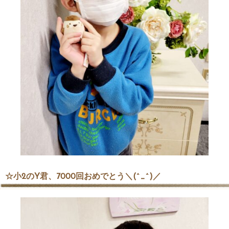
☆小2のY君、7000回おめでとう＼(^_^)／