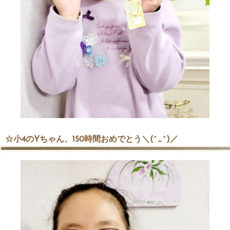
☆小4のYちゃん、150時間おめでとう＼(^_^)／