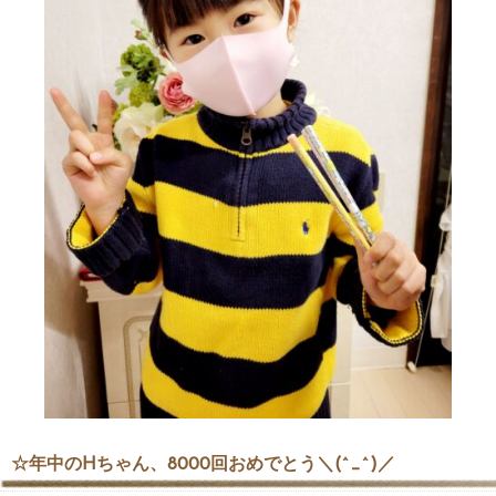
☆年中のHちゃん、8000回おめでとう＼(^_^)／