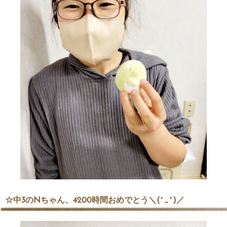
☆中3のNちゃん、4200時間おめでとう＼(^_^)／