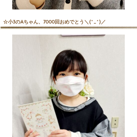
☆小3のAちゃん、7000回おめでとう＼(^_^)／