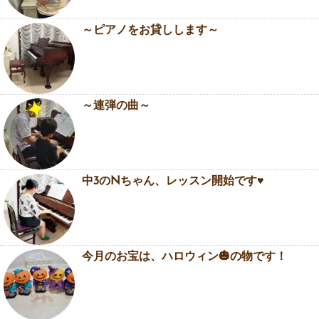
～ピアノをお貸しします～
～連弾の曲～
中3のNちゃん、レッスン開始です♥️
今月のお宝は、ハロウィン🎃の物です！