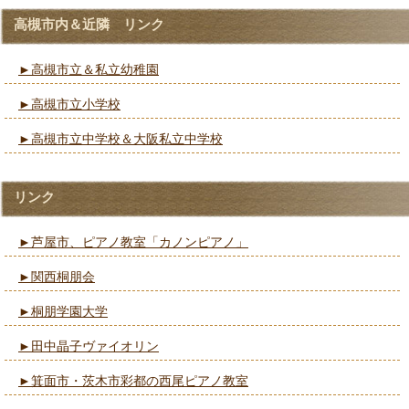
高槻市内＆近隣 リンク
►高槻市立＆私立幼稚園
►高槻市立小学校
►高槻市立中学校＆大阪私立中学校
リンク
►芦屋市、ピアノ教室「カノンピアノ」
►関西桐朋会
►桐朋学園大学
►田中晶子ヴァイオリン
►箕面市・茨木市彩都の西尾ピアノ教室