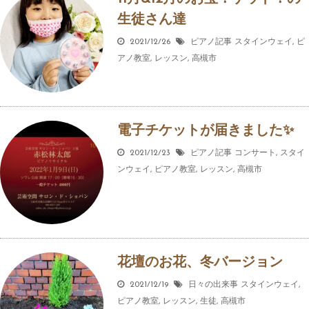
生徒さん達
2021/12/26
ピアノ記事
スタインウェイ
,
ピ
アノ教室
,
レッスン
,
高槻市
電子チケットが届きました✨
2021/12/23
ピアノ記事
コンサート
,
スタイ
ンウェイ
,
ピアノ教室
,
レッスン
,
高槻市
花壇のお花、冬バージョン
2021/12/19
日々の出来事
スタインウェイ
,
ピアノ教室
,
レッスン
,
生徒
,
高槻市