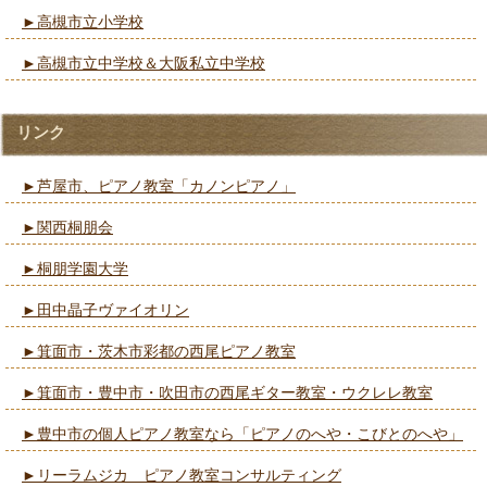
►高槻市立小学校
►高槻市立中学校＆大阪私立中学校
リンク
►芦屋市、ピアノ教室「カノンピアノ」
►関西桐朋会
►桐朋学園大学
►田中晶子ヴァイオリン
►箕面市・茨木市彩都の西尾ピアノ教室
►箕面市・豊中市・吹田市の西尾ギター教室・ウクレレ教室
►豊中市の個人ピアノ教室なら「ピアノのへや・こびとのへや」
►リーラムジカ ピアノ教室コンサルティング