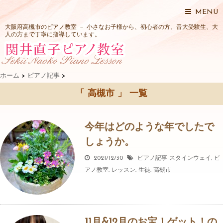
MENU
大阪府高槻市のピアノ教室 － 小さなお子様から、初心者の方、音大受験生、大
人の方まで丁寧に指導しています。
ホーム
>
ピアノ記事
>
「 高槻市 」 一覧
今年はどのような年でしたで
しょうか。
2021/12/30
ピアノ記事
スタインウェイ
,
ピ
アノ教室
,
レッスン
,
生徒
,
高槻市
11月&12月のお宝！ゲット！の