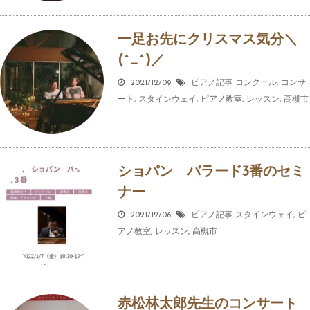
一足お先にクリスマス気分＼
(^_^)／
2021/12/09
ピアノ記事
コンクール
,
コンサ
ート
,
スタインウェイ
,
ピアノ教室
,
レッスン
,
高槻市
ショパン バラード3番のセミ
ナー
2021/12/06
ピアノ記事
スタインウェイ
,
ピ
アノ教室
,
レッスン
,
高槻市
赤松林太郎先生のコンサート