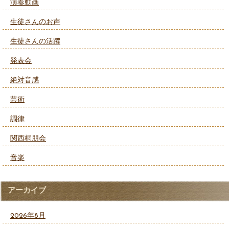
演奏動画
生徒さんのお声
生徒さんの活躍
発表会
絶対音感
芸術
調律
関西桐朋会
音楽
アーカイブ
2026年8月