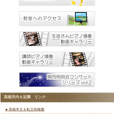
高槻市内＆近隣 リンク
►高槻市立＆私立幼稚園