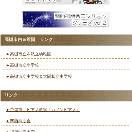
高槻市内＆近隣 リンク
►高槻市立＆私立幼稚園
►高槻市立小学校
►高槻市立中学校＆大阪私立中学校
リンク
►芦屋市、ピアノ教室「カノンピアノ」
►関西桐朋会