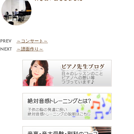
PREV
～コンサート～
NEXT
～譜面作り～