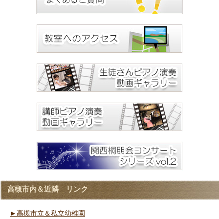
高槻市内＆近隣 リンク
►高槻市立＆私立幼稚園