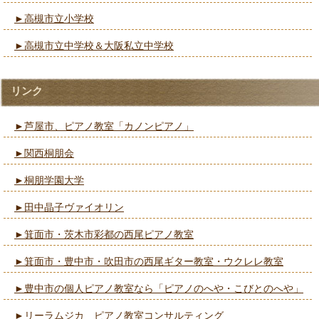
►高槻市立小学校
►高槻市立中学校＆大阪私立中学校
リンク
►芦屋市、ピアノ教室「カノンピアノ」
►関西桐朋会
►桐朋学園大学
►田中晶子ヴァイオリン
►箕面市・茨木市彩都の西尾ピアノ教室
►箕面市・豊中市・吹田市の西尾ギター教室・ウクレレ教室
►豊中市の個人ピアノ教室なら「ピアノのへや・こびとのへや」
►リーラムジカ ピアノ教室コンサルティング