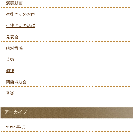
演奏動画
生徒さんのお声
生徒さんの活躍
発表会
絶対音感
芸術
調律
関西桐朋会
音楽
アーカイブ
2026年7月