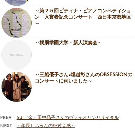
～第２５回ピティナ・ピアノコンペティショ
ン 入賞者記念コンサート 西日本京都地区
～
～桐朋学園大学・新人演奏会～
～三船優子さん×堀越彰さんのOBSESSIONの
コンサートに伺いました～
PREV
5.31（金）田中晶子さんのヴァイオリンリサイタル
NEXT
～年長Ｌちゃんの絶対音感～