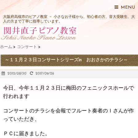
MENU
大阪府高槻市のピアノ教室 － 小さなお子様から、初心者の方、音大受験生、大
人の方まで丁寧に指導しています。
ホーム
>
コンサート
>
～１１月２３日コンサートシリーズin おおさかのチラシ～
2012/08/30
2017/09/26
今日、今年１１月２３日に梅田のフェニックスホールで
行われます
コンサートのチラシを会報でフルート奏者のＩさんが作
っていただき、
ＰＣに届きました。