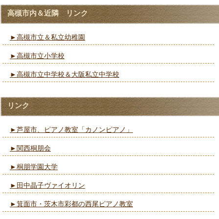
高槻市内＆近隣 リンク
►高槻市立＆私立幼稚園
►高槻市立小学校
►高槻市立中学校＆大阪私立中学校
リンク
►芦屋市、ピアノ教室「カノンピアノ」
►関西桐朋会
►桐朋学園大学
►田中晶子ヴァイオリン
►箕面市・茨木市彩都の西尾ピアノ教室