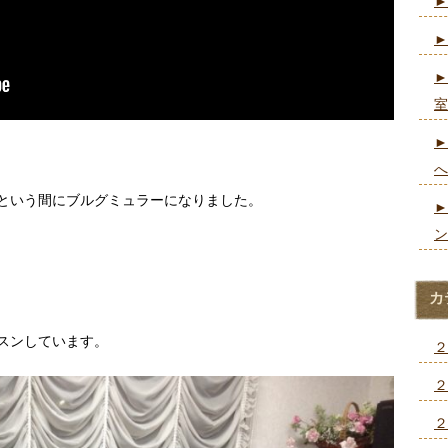
►
►
►
室
►
へ
という間にブルグミュラーになりました。
►
ン
カ
スンしています。
２
２
２