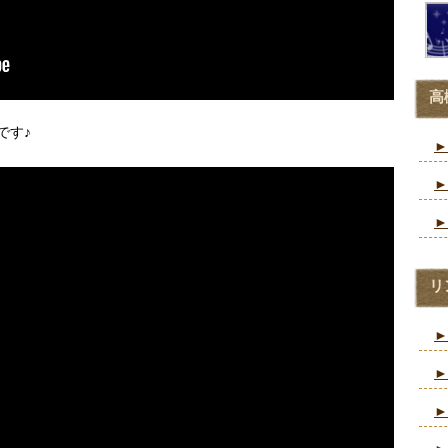
高
です♪
►
►
►
リ
►
►
►