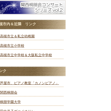
槻市内＆近隣 リンク
高槻市立＆私立幼稚園
高槻市立小学校
高槻市立中学校＆大阪私立中学校
ンク
芦屋市、ピアノ教室「カノンピアノ」
関西桐朋会
桐朋学園大学