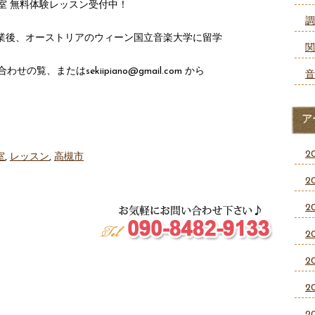
室 無料体験レッスン受付中！
調
卒業後、オーストリアのウィーン国立音楽大学に留学
関
、またはsekiipiano@gmail.com から
音
ア
2
室
,
レッスン
,
高槻市
2
2
2
2
2
2