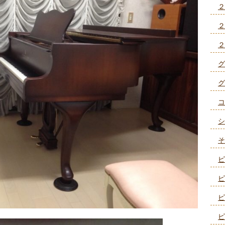
２
２
２
グ
グ
コ
シ
そ
ピ
ピ
ピ
ピ