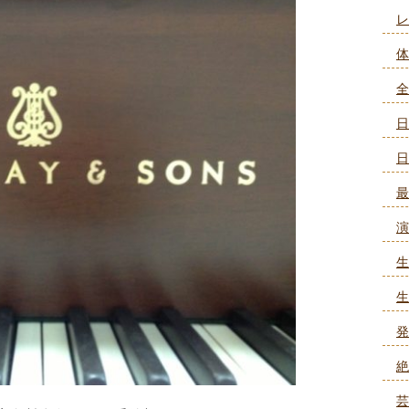
レ
体
全
日
日
最
演
生
生
発
絶
芸