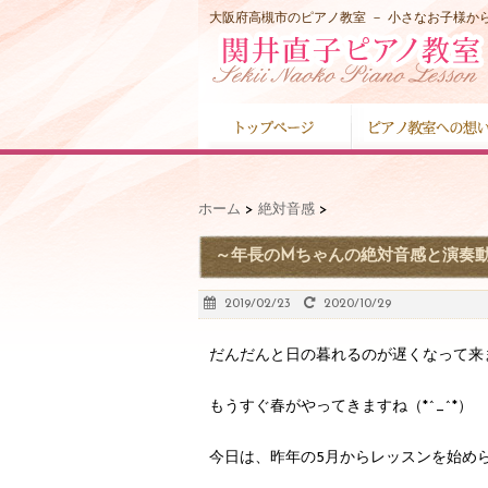
大阪府高槻市のピアノ教室 － 小さなお子様
ホーム
>
絶対音感
>
～年長のMちゃんの絶対音感と演奏
2019/02/23
2020/10/29
だんだんと日の暮れるのが遅くなって来
もうすぐ春がやってきますね（*^_^*）
今日は、昨年の5月からレッスンを始め