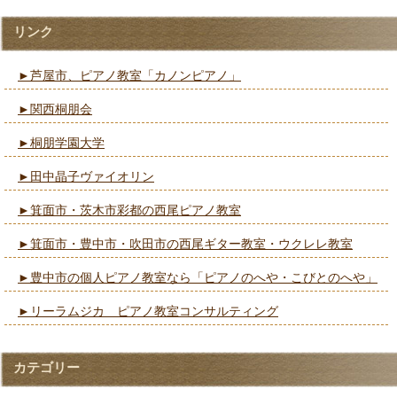
リンク
►芦屋市、ピアノ教室「カノンピアノ」
►関西桐朋会
►桐朋学園大学
►田中晶子ヴァイオリン
►箕面市・茨木市彩都の西尾ピアノ教室
►箕面市・豊中市・吹田市の西尾ギター教室・ウクレレ教室
►豊中市の個人ピアノ教室なら「ピアノのへや・こびとのへや」
►リーラムジカ ピアノ教室コンサルティング
カテゴリー