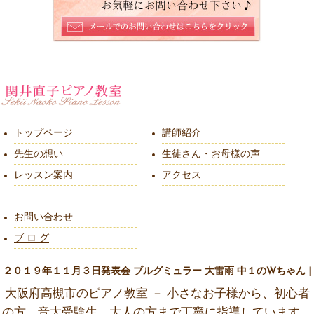
トップページ
講師紹介
先生の想い
生徒さん・お母様の声
レッスン案内
アクセス
お問い合わせ
ブ ロ グ
２０１９年１１月３日発表会 ブルグミュラー 大雷雨 中１のWちゃん |
大阪府高槻市のピアノ教室 － 小さなお子様から、初心者
の方、音大受験生、大人の方まで丁寧に指導しています。