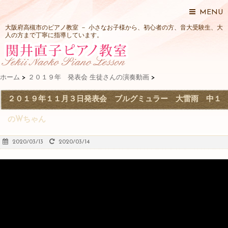
MENU
大阪府高槻市のピアノ教室 － 小さなお子様から、初心者の方、音大受験生、大
人の方まで丁寧に指導しています。
ホーム
>
２０１９年 発表会 生徒さんの演奏動画
>
２０１９年１１月３日発表会 ブルグミュラー 大雷雨 中１
のWちゃん
2020/03/13
2020/03/14