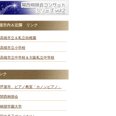
槻市内＆近隣 リンク
高槻市立＆私立幼稚園
高槻市立小学校
高槻市立中学校＆大阪私立中学校
ンク
芦屋市、ピアノ教室「カノンピアノ」
関西桐朋会
桐朋学園大学