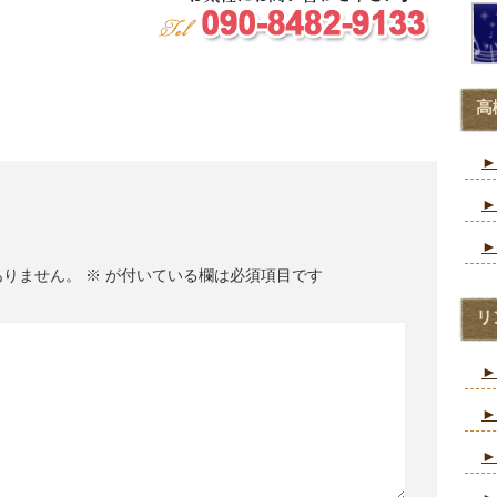
高
►
►
►
ありません。
※
が付いている欄は必須項目です
リ
►
►
►