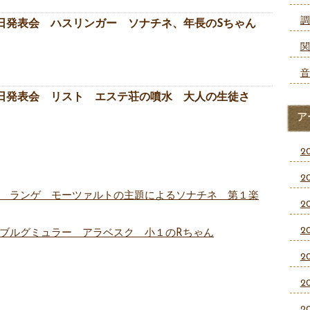
調
日発表会 ハスリンガー ソナチネ、年長のSちゃん
関
音
日発表会 リスト エステ荘の噴水 大人の生徒さ
ア
2
2
 ランゲ モーツァルトの主題によるソナチネ 第１楽
2
2
ブルグミュラー アラベスク 小１のRちゃん
2
2
2