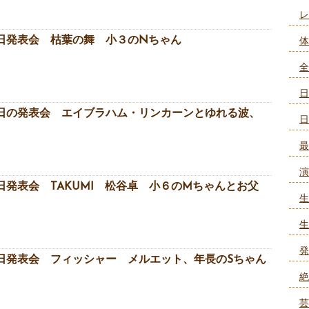
レ
日発表会 枯葉の舞 小３のNちゃん
体
全
日
日の発表会 エイブラハム・リンカーンとゆれる波、
日
最
演
発表会 TAKUMI 松谷卓 小６のMちゃんとお父
生
生
発
日発表会 フィッシャー メルエット、年長のSちゃん
絶
芸