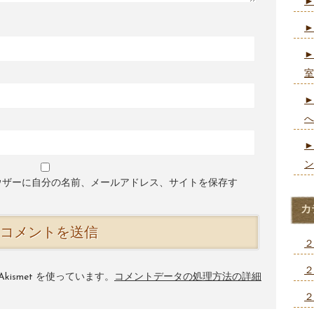
►
►
►
室
►
へ
►
ン
ウザーに自分の名前、メールアドレス、サイトを保存す
カ
２
２
ismet を使っています。
コメントデータの処理方法の詳細
２