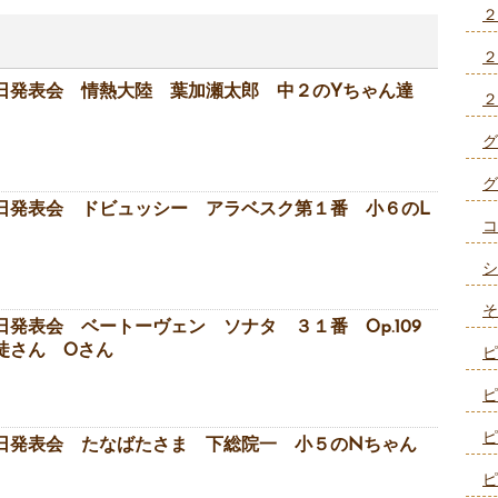
２
２
日発表会 情熱大陸 葉加瀬太郎 中２のYちゃん達
２
グ
グ
日発表会 ドビュッシー アラベスク第１番 小６のL
コ
シ
そ
発表会 ベートーヴェン ソナタ ３１番 Op.109
徒さん Oさん
ピ
ピ
ピ
日発表会 たなばたさま 下総院一 小５のNちゃん
ピ