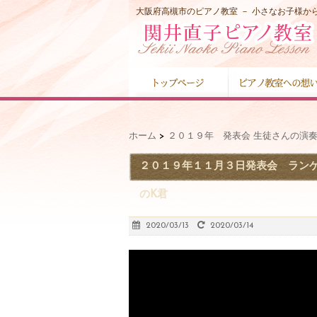
大阪府高槻市のピアノ教室 － 小さなお子様
ホーム
>
２０１９年 発表会 生徒さんの演
２０１９年１１月３日発表会 ラン
のK君
2020/03/13
2020/03/14