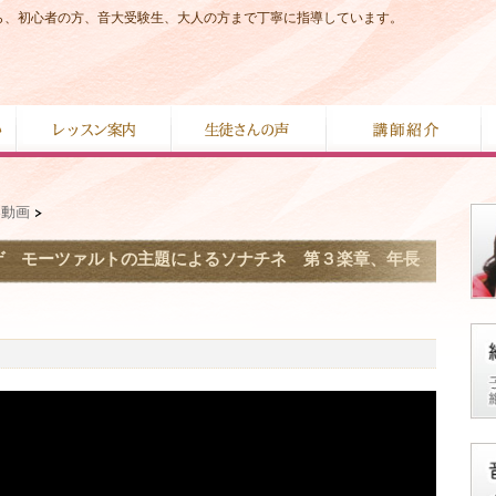
から、初心者の方、音大受験生、大人の方まで丁寧に指導しています。
奏動画
>
ゲ モーツァルトの主題によるソナチネ 第３楽章、年長